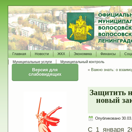
Главная
Новости
ЖКХ
Экономика
Финансы
Соц
Муниципальные услуги
Муниципальный контроль
Версия для
«
Важно знать: о взаимо
слабовидящих
Защитить 
новый за
Опубликовано
30.03
С 1 января 2