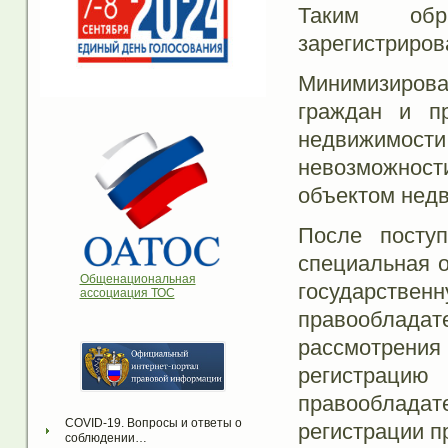
Таким обр
зарегистриров
Минимизиров
граждан и п
недвижимос
невозможност
объектом недв
После посту
специальная о
Общенациональная
государствен
ассоциация ТОС
правообладате
рассмотрения
регистрац
правооблада
COVID-19. Вопросы и ответы о 
регистрации п
соблюдении…