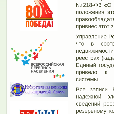
№218-ФЗ «О г
положения эт
правообладат
привнес этот 
Управление Ро
что в соот
недвижимости
реестрах (кад
Единый госуд
привело к с
системы.
Все записи 
надежной эл
сведений рее
резервному к