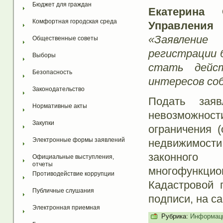
Бюджет для граждан
Екатерина 
Комфортная городская среда
Управления 
«Заявлени
Общественные советы
регистрации 
Выборы
стать дейс
Безопасность
интересов со
Законодательство
Подать зая
Нормативные акты
невозможност
Закупки
ограничения 
Электронные формы заявлений
недвижимост
законного
Официальные выступления, 
отчеты
многофункцио
Противодействие коррупции
Кадастровой 
Публичные слушания
подписи, на с
Электронная приемная
Рубрика:
Информаци