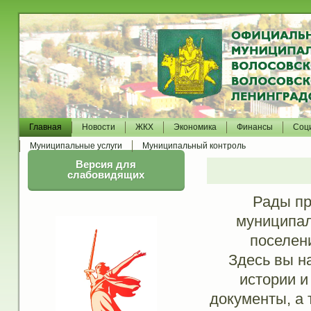
Главная
Новости
ЖКХ
Экономика
Финансы
Соц
Муниципальные услуги
Муниципальный контроль
Версия для
слабовидящих
Рады пр
муниципал
поселен
Здесь вы н
истории и
документы, а