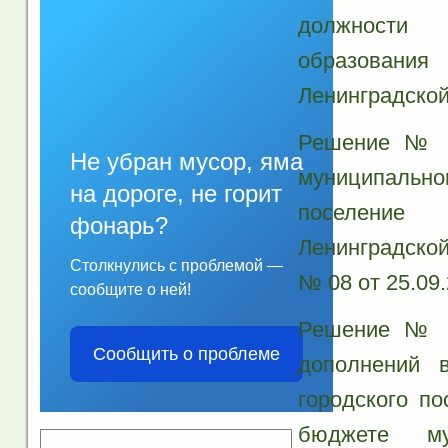
должности 
образовани
Ленинградской
Решение № 0
Не убран мусор, яма
муниципальн
на дороге, не горит
поселение 
фонарь?
Ленинградской
Столкнулись с проблемой —
№ 08 от 25.09
сообщите о ней!
Решение № 0
Сообщить о проблеме
дополнений 
городского п
бюджете му