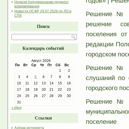
годов»
|
Решен
Неделя популяризации грудного
вскармливания
Новости ОСФР 29.07.2026 по ЛО и
Решение № 1
СПб
решение сов
Поиск
поселения о
редакции Пол
Календарь событий
городском пос
Август 2026
Пн
Вт
Ср
Чт
Пт
Сб
Вс
Решение № 1
1
2
слушаний по 
3
4
5
6
7
8
9
10
11
12
13
14
15
16
городского по
17
18
19
20
21
22
23
24
25
26
27
28
29
30
Решение № 1
31
« Июл
муниципальн
Ссылки
поселение 
Азбука интернета