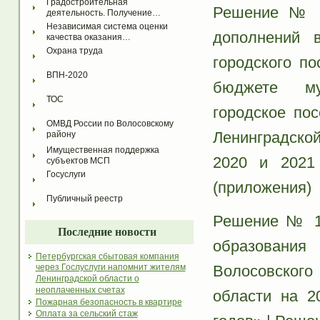
Градостроительная 
Решение № 1
деятельность. Получение…
Независимая система оценки 
дополнений 
качества оказания…
Охрана труда
городского п
ВПН-2020
бюджете му
ТОС
городское по
ОМВД России по Волосовскому 
Ленинградско
району
Имущественная поддержка 
2020 и 2021
субъектов МСП
Госуслуги
(приложения)
Публичный реестр
Решение № 18
Последние новости
образовани
Петербургская сбытовая компания
Волосовског
через Гослуслуги напомнит жителям
Ленинградской области о
неоплаченных счетах
области на 2
Пожарная безопасность в квартире
Оплата за сельский стаж