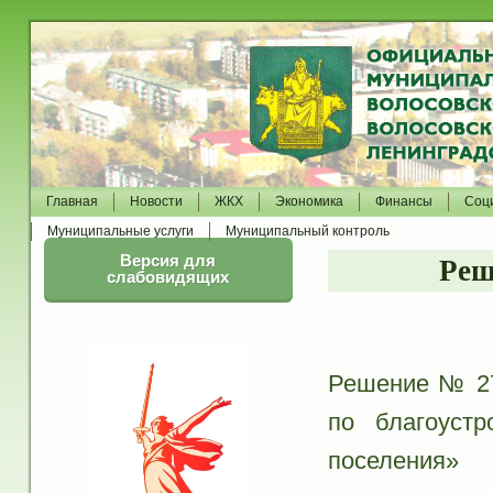
Главная
Новости
ЖКХ
Экономика
Финансы
Соц
Муниципальные услуги
Муниципальный контроль
Версия для
Реш
слабовидящих
Решение № 27
по благоустр
поселения»