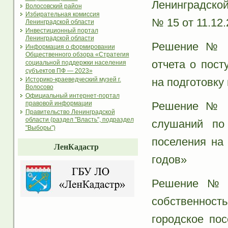
Ленинградской
Волосовский район
Избирательная комиссия
№ 15 от 11.12
Ленинградской области
Инвестиционный портал
Ленинградской области
Решение № 1
Информация о формировании
Общественного обзора «Стратегия
отчета о пост
социальной поддержки населения
субъектов ПФ — 2023»
на подготовку
Историко-краеведческий музей г.
Волосово
Официальный интернет-портал
Решение № 1
правовой информации
Правительство Ленинградской
области (раздел "Власть", подраздел
слушаний по 
"Выборы")
поселения на
ЛенКадастр
годов»
Решение № 1
собственност
городское по