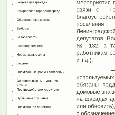
мероприятия п
Бюджет для граждан
связи с чем
Комфортная городская среда
благоустрой
Общественные советы
поселения 
Выборы
Ленинградско
депутатов Вол
Безопасность
№ 132, а та
Законодательство
работникам с
Нормативные акты
и т.д.):
Закупки
— собстве
Электронные формы заявлений
используемых
Официальные выступления, 
обязаны подд
отчеты
Противодействие коррупции
домовые знак
на фасадах до
Публичные слушания
или обновить)
Электронная приемная
с обозначение