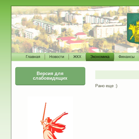
Главная
Новости
ЖКХ
Экономика
Финансы
Версия для
слабовидящих
Рано еще :)