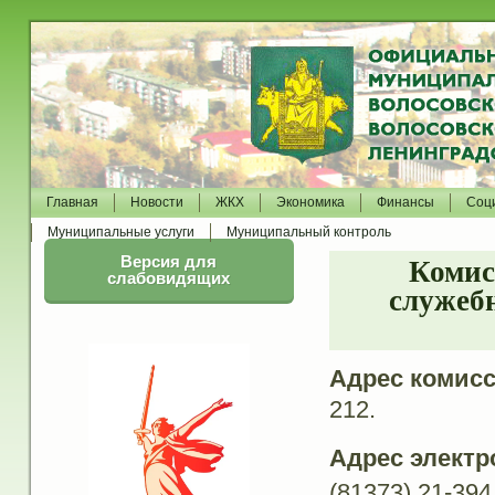
Главная
Новости
ЖКХ
Экономика
Финансы
Соц
Муниципальные услуги
Муниципальный контроль
Версия для
Комис
слабовидящих
служеб
Адрес комисс
212.
Адрес электр
(81373) 21-394