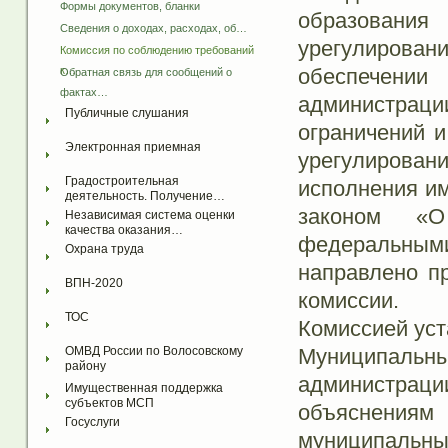
Формы документов, бланки
образовани
Сведения о доходах, расходах, об…
урегулировани
Комиссия по соблюдению требований 
обеспечении
к…
Обратная связь для сообщений о 
фактах…
администрац
Публичные слушания
ограничений и
Электронная приемная
урегулировани
Градостроительная 
исполнения и
деятельность. Получение…
законом «О
Независимая система оценки 
качества оказания…
федеральным
Охрана труда
направлено п
ВПН-2020
комиссии.
ТОС
Комиссией уст
Муниципаль
ОМВД России по Волосовскому 
району
администра
Имущественная поддержка 
субъектов МСП
объяснения
Госуслуги
муниципальн