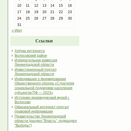
10
11
12
13
14
15
16
17
18
19
20
21
22
23
24
25
26
27
28
29
30
31
« Июл
Ссылки
Азбука интернета
Волосовский район
Избирательная комиссия
Ленинградской области
Инвестиционный портал
Ленинградской области
Информация о формировании
Общественного обзора «Стратегия
социальной поддержки населения
субъектов ПФ — 2023»
Историко-краеведческий музей г.
Волосово
Официальный интернет-портал
правовой информации
Правительство Ленинградской
области (раздел "Власть", подраздел
"Выборы")