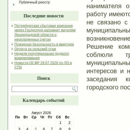
Публичный реестр
нанимателя 
работу имеютс
Последние новости
не связано с
Петербургская сбытовая компания
муниципаль
через Гослуслуги напомнит жителям
Ленинградской области о
возникновение
неоплаченных счетах
Пожарная безопасность в квартире
Решение коми
Оплата за сельский стаж
соблюли т
Неделя популяризации грудного
вскармливания
муниципальн
Новости ОСФР 29.07.2026 по ЛО и
СПб
интересов и 
заседания к
Поиск
городского по
Календарь событий
Август 2026
Пн
Вт
Ср
Чт
Пт
Сб
Вс
1
2
3
4
5
6
7
8
9