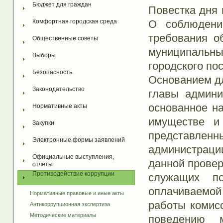
Бюджет для граждан
Повестка дня 
О соблюдени
Комфортная городская среда
требования о
Общественные советы
муниципальн
Выборы
городского по
Безопасность
Основанием дл
Законодательство
главы админи
основанное на
Нормативные акты
имуществе и 
Закупки
представл
Электронные формы заявлений
администрации
Официальные выступления, 
данной провер
отчеты
Противодействие коррупции
служащих п
оплачиваемо
Нормативные правовые и иные акты
работы комис
Антикоррупционная экспертиза
Методические материалы
поведению м