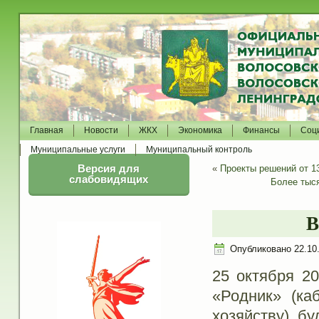
Главная
Новости
ЖКХ
Экономика
Финансы
Соц
Муниципальные услуги
Муниципальный контроль
Версия для
«
Проекты решений от 13
слабовидящих
Более тыс
Опубликовано
22.10
25 октября 20
«Родник» (ка
хозяйству) б