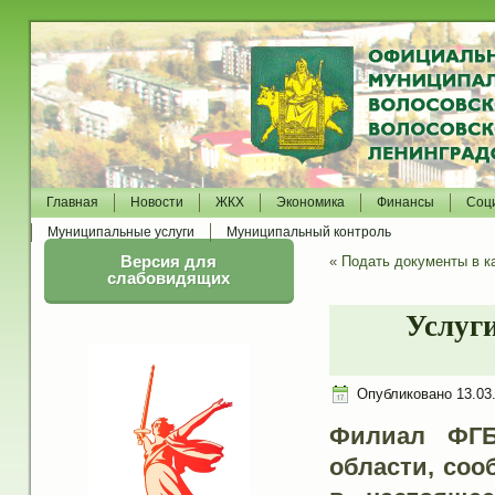
Главная
Новости
ЖКХ
Экономика
Финансы
Соц
Муниципальные услуги
Муниципальный контроль
Версия для
«
Подать документы в к
слабовидящих
Услуг
Опубликовано
13.03
Филиал ФГБ
области, соо