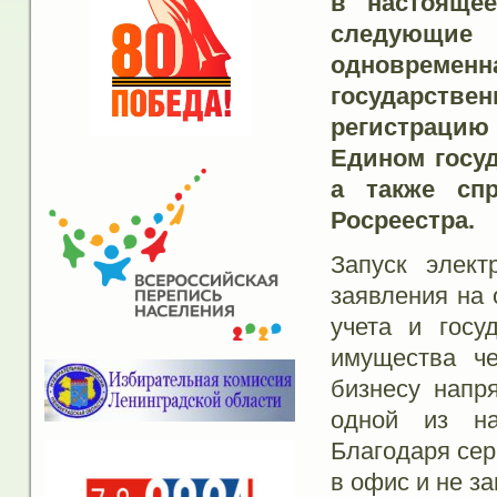
в настояще
следующие
одновременн
государствен
регистрацию
Едином госуд
а также сп
Росреестра.
Запуск элект
заявления на 
учета и госу
имущества че
бизнесу напр
одной из на
Благодаря сер
в офис и не за