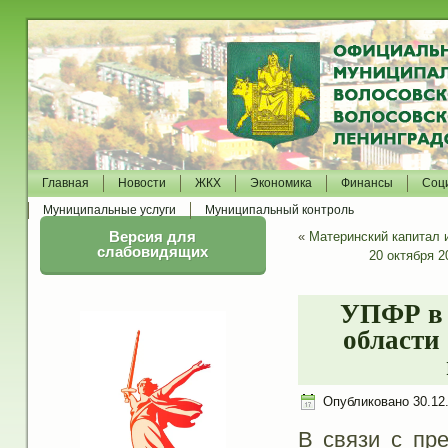
Главная
Новости
ЖКХ
Экономика
Финансы
Соц
Муниципальные услуги
Муниципальный контроль
Версия для
«
Материнский капитал 
слабовидящих
20 октября 
УПФР в 
области
Опубликовано
30.12
В связи с пр