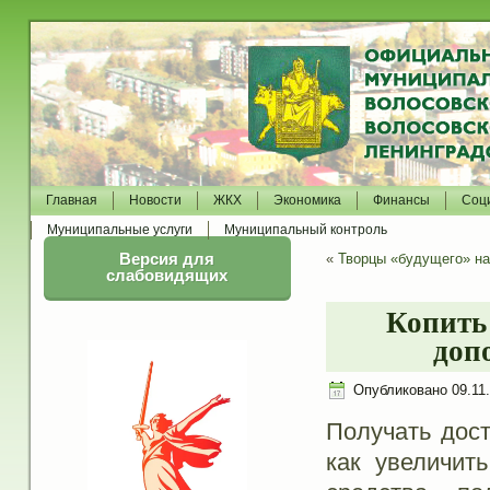
Главная
Новости
ЖКХ
Экономика
Финансы
Соц
Муниципальные услуги
Муниципальный контроль
Версия для
«
Творцы «будущего» на
слабовидящих
Копить 
доп
Опубликовано
09.11
Получать дост
как увеличит