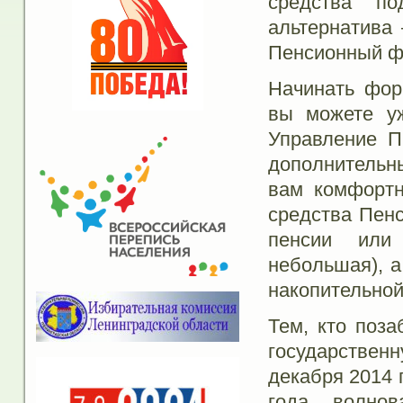
средства п
альтернатива
Пенсионный ф
Начинать фор
вы можете уж
Управление П
дополнительны
вам комфортн
средства Пен
пенсии или
небольшая), а
накопительной
Тем, кто поза
государственн
декабря 2014 
года, волно