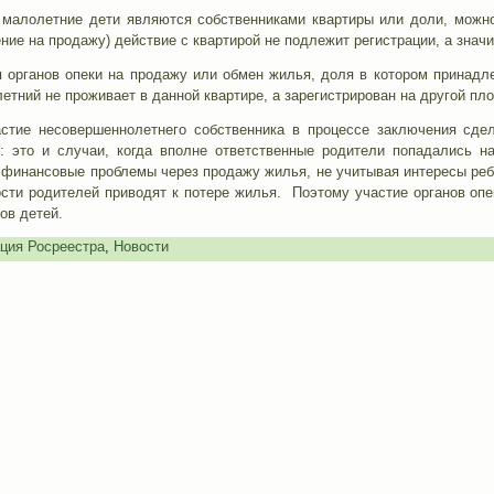
е малолетние дети являются собственниками квартиры или доли, можно
ние на продажу) действие с квартирой не подлежит регистрации, а значи
 органов опеки на продажу или обмен жилья, доля в котором принадле
тний не проживает в данной квартире, а зарегистрирован на другой пло
тие несовершеннолетнего собственника в процессе заключения сдел
: это и случаи, когда вполне ответственные родители попадались н
 финансовые проблемы через продажу жилья, не учитывая интересы ребе
ости родителей приводят к потере жилья. Поэтому участие органов оп
ов детей.
ция Росреестра
,
Новости