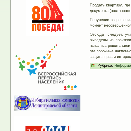
Продать квартиру, гд
документа (постановле
Получение разрешения
момент несовершенноле
Отсюда следует, учас
выведены из практики
пытались решить свои
где порочные наклонн
защиты прав и интерес
Рубрика:
Информа