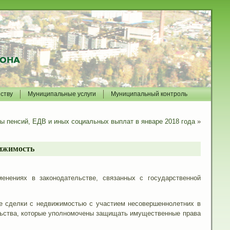
йству
Муниципальные услуги
Муниципальный контроль
ы пенсий, ЕДВ и иных социальных выплат в январе 2018 года
»
вижимость
енениях в законодательстве, связанных с государственной
се сделки с недвижимостью с участием несовершеннолетних в
ельства, которые уполномочены защищать имущественные права