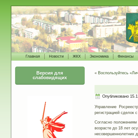
Главная
Новости
ЖКХ
Экономика
Финансы
Версия для
«
Воспользуйтесь «Ли
слабовидящих
Опубликовано
15.1
Управление Росреест
регистрацией сделок 
Согласно положениям 
возрасте до 18 лет о
несовершеннолетних де