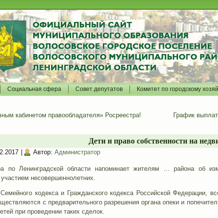
Социальная сфера
Совет депутатов
Комитет по городскому хозя
чным кабинетом правообладателя» Росреестра!
График выплат
Дети и право собственности на нед
2.2017
|
Автор:
Администратор
ра по Ленинградской области напоминает жителям … района об изм
с участием несовершеннолетних.
Семейного кодекса и Гражданского кодекса Российской Федерации, в
существляются с предварительного разрешения органа опеки и попечит
тей при проведении таких сделок.