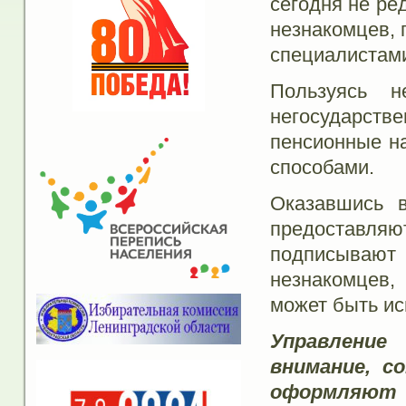
сегодня не ре
незнакомцев,
специалистами
Пользуясь н
негосударстве
пенсионные н
способами.
Оказавшись в
предоставл
подписываю
незнакомцев,
может быть ис
Управление
внимание, с
оформляют 