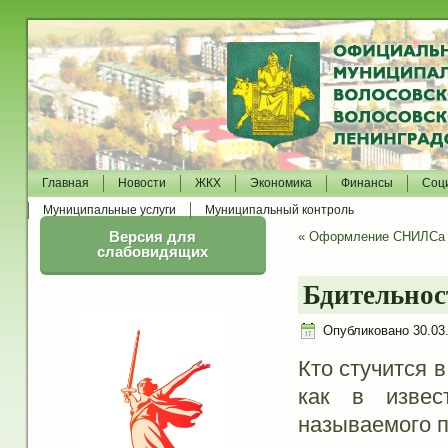
Главная
Новости
ЖКХ
Экономика
Финансы
Соц
Муниципальные услуги
Муниципальный контроль
Версия для
«
Оформление СНИЛСа з
слабовидящих
Бдительнос
Опубликовано
30.03
Кто стучится 
как в извес
называемого п