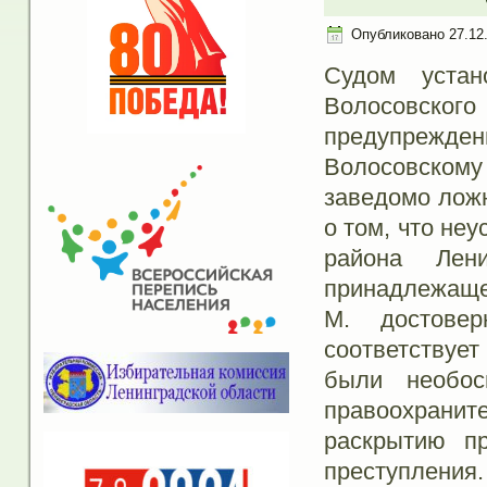
Опубликовано
27.12
Судом устан
Волосовског
предупрежд
Волосовскому
заведомо ложн
о том, что не
района Лен
принадлежащей
М. достове
соответствует
были необос
правоохранит
раскрытию пр
преступления.