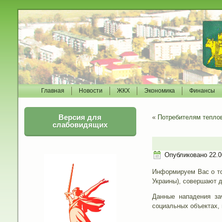
Главная
Новости
ЖКХ
Экономика
Финансы
Версия для
«
Потребителям теплов
слабовидящих
Опубликовано
22.0
Информируем Вас о то
Украины), совершают д
Данные нападения за
социальных объектах, 