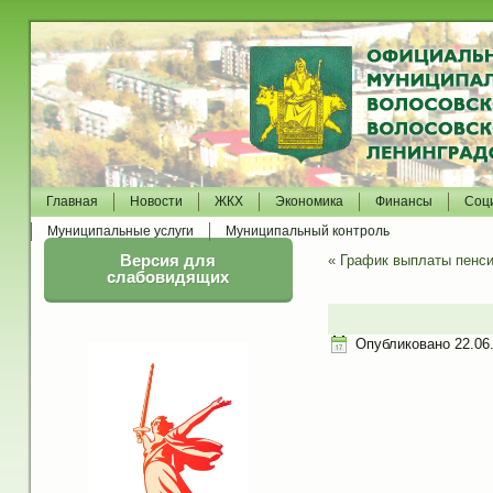
Главная
Новости
ЖКХ
Экономика
Финансы
Соц
Муниципальные услуги
Муниципальный контроль
Версия для
«
График выплаты пенси
слабовидящих
Опубликовано
22.06