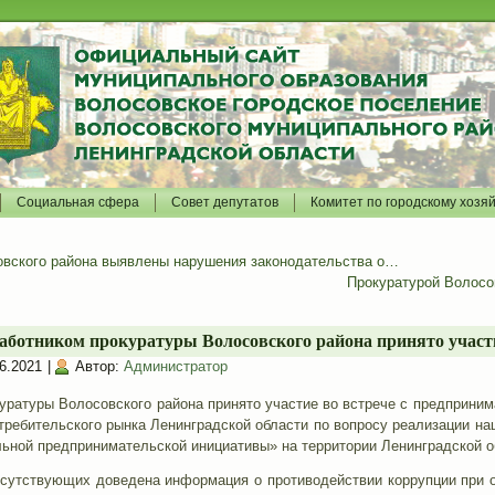
Социальная сфера
Совет депутатов
Комитет по городскому хозя
овского района выявлены нарушения законодательства о…
Прокуратурой Волосо
аботником прокуратуры Волосовского района принято участ
6.2021
|
Автор:
Администратор
ры Волосовского района принято участие во встрече с предпринимат
требительского рынка Ленинградской области по вопросу реализации н
ьной предпринимательской инициативы» на территории Ленинградской о
исутствующих доведена информация о противодействии коррупции при 