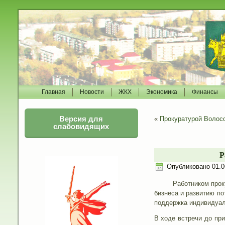
Главная
Новости
ЖКХ
Экономика
Финансы
Версия для
«
Прокуратурой Волос
слабовидящих
Р
Опубликовано
01.0
Работником прокурату
бизнеса и развитию по
поддержка индивидуал
В ходе встречи до пр