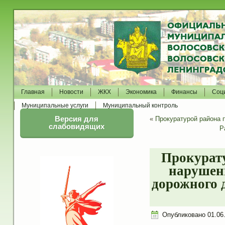
Главная
Новости
ЖКХ
Экономика
Финансы
Соц
Муниципальные услуги
Муниципальный контроль
Версия для
«
Прокуратурой района 
слабовидящих
Р
Прокурат
нарушени
дорожного 
Опубликовано
01.06