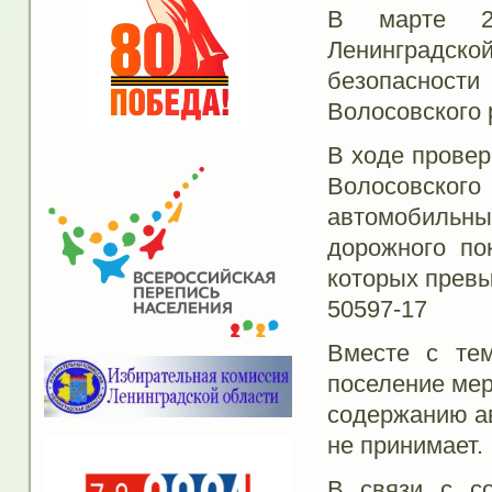
В марте 20
Ленинградско
безопаснос
Волосовского 
В ходе провер
Волосовского
автомобильн
дорожного по
которых превы
50597-17
Вместе с тем
поселение мер
содержанию а
не принимает.
В связи с со