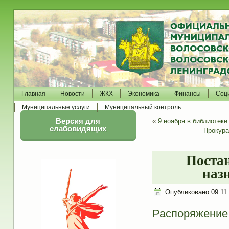
Главная
Новости
ЖКХ
Экономика
Финансы
Соц
Муниципальные услуги
Муниципальный контроль
Версия для
«
9 ноября в библиотек
слабовидящих
Прокура
Постан
наз
Опубликовано
09.11
Распоряжение 