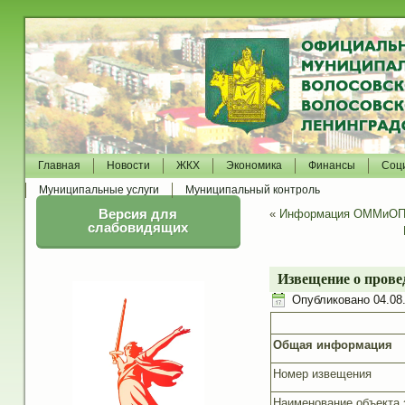
Главная
Новости
ЖКХ
Экономика
Финансы
Соц
Муниципальные услуги
Муниципальный контроль
Версия для
«
Информация ОММиО
слабовидящих
Извещение о прове
Опубликовано
04.08
Общая информация
Номер извещения
Наименование объекта 