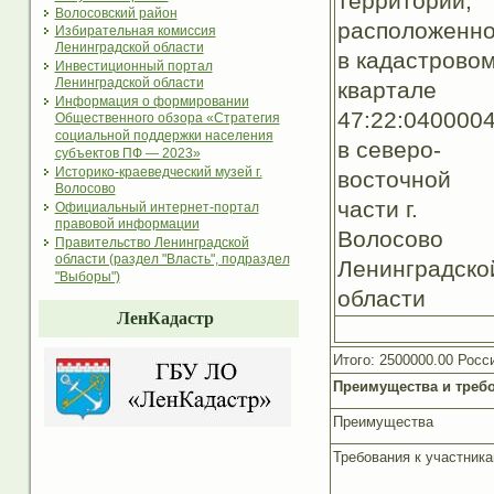
территории,
Волосовский район
расположенн
Избирательная комиссия
Ленинградской области
в кадастрово
Инвестиционный портал
Ленинградской области
квартале
Информация о формировании
47:22:040000
Общественного обзора «Стратегия
социальной поддержки населения
в северо-
субъектов ПФ — 2023»
Историко-краеведческий музей г.
восточной
Волосово
части г.
Официальный интернет-портал
правовой информации
Волосово
Правительство Ленинградской
области (раздел "Власть", подраздел
Ленинградско
"Выборы")
области
ЛенКадастр
Итого: 2500000.00 Росс
Преимущества и требо
Преимущества
Требования к участник