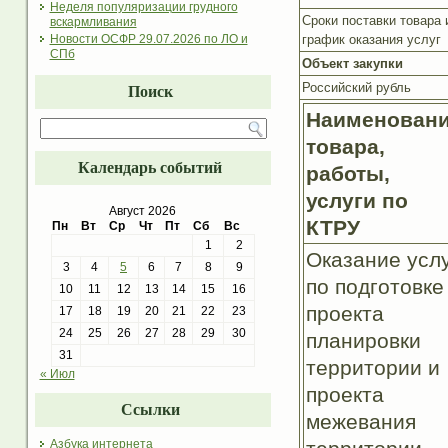
Неделя популяризации грудного
Сроки поставки товара
вскармливания
график оказания услуг
Новости ОСФР 29.07.2026 по ЛО и
СПб
Объект закупки
Российский рубль
Поиск
Наименован
товара,
Календарь событий
работы,
услуги по
Август 2026
КТРУ
Пн
Вт
Ср
Чт
Пт
Сб
Вс
1
2
Оказание усл
3
4
5
6
7
8
9
по подготовке
10
11
12
13
14
15
16
проекта
17
18
19
20
21
22
23
24
25
26
27
28
29
30
планировки
31
территории и
« Июл
проекта
Ссылки
межевания
Азбука интернета