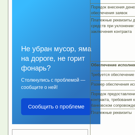
Порядок внесения дене
обеспечения заявок
Платежные реквизиты 
средств при уклонении 
заключения контракта
Не убран мусор, яма
на дороге, не горит
Обеспечение исполне
фонарь?
Требуется обеспечение
Столкнулись с проблемой —
Размер обеспечения ис
сообщите о ней!
Порядок предоставлени
контракта, требования 
банковском сопровожде
Сообщить о проблеме
Платежные реквизиты