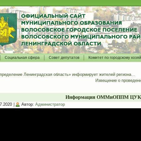
Социальная сфера
Совет депутатов
Комитет по городскому хозя
спределение Ленинградская область» информирует жителей региона…
Извещение о проведени
Информация ОММиОППМ ЦУК
7.2020
|
Автор:
Администратор