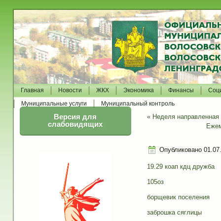
Главная
Новости
ЖКХ
Экономика
Финансы
Соц
Муниципальные услуги
Муниципальный контроль
Версия для
«
Неделя направленная 
слабовидящих
Ежем
Опубликовано
01.07
19.29 коап кдц дружба
105оз
борщевик поселения
заброшка сяглицы