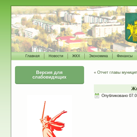
Главная
Новости
ЖКХ
Экономика
Финансы
Версия для
«
Отчет главы муницип
слабовидящих
Жи
Опубликовано
07.0