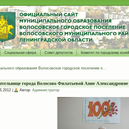
Социальная сфера
Совет депутатов
Комитет по городскому хозя
ального образования Волосовское городское поселение о…
тельнице города Волосово Филатьевой Анне Александровне 1 
5.2012
|
Автор:
Администратор