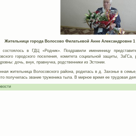
Жительнице города Волосово Филатьевой Анне Александровне 1 м
 состоялось в ГДЦ «Родник». Поздравили именинницу представит
вского городского поселения, комитета социальной защиты, ЗаГСа, 
овны: дочь, внук, правнучка, родственники из Эстонии.
нная жительница Волосовского района, родилась в д. Захонье в семье
что получилась звание труженика тыла. В мирное время ее трудовая дея
вости