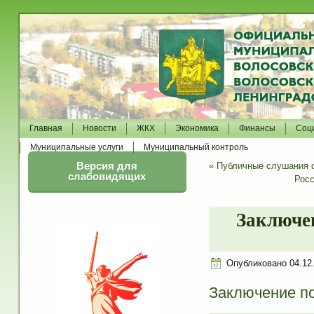
Главная
Новости
ЖКХ
Экономика
Финансы
Соц
Муниципальные услуги
Муниципальный контроль
Версия для
«
Публичные слушания о
слабовидящих
Росс
Заключе
Опубликовано
04.12
Заключение по