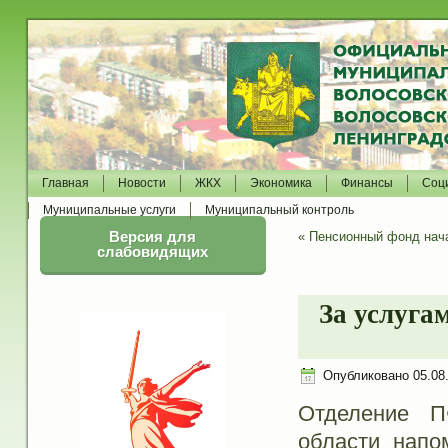
Главная
Новости
ЖКХ
Экономика
Финансы
Соц
Муниципальные услуги
Муниципальный контроль
Версия для
«
Пенсионный фонд нач
слабовидящих
За услуга
Опубликовано
05.08
Отделение П
области напо