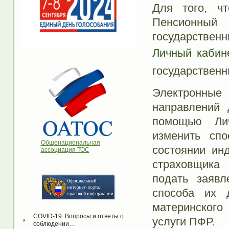
Для того, ч
Пенсионны
государстве
Личный кабин
государственн
Электронны
направлений 
помощью Лич
изменить спо
Общенациональная
состоянии ин
ассоциация ТОС
страховщика
подать заяв
способа их д
материнского 
COVID-19. Вопросы и ответы о 
услуги ПФР.
соблюдении…