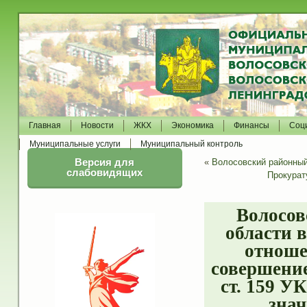
Главная
Новости
ЖКХ
Экономика
Финансы
Соц
Муниципальные услуги
Муниципальный контроль
Версия для
«
Волосовский районный
слабовидящих
Прокурат
Волосов
области 
отноше
совершение
ст. 159 У
знач