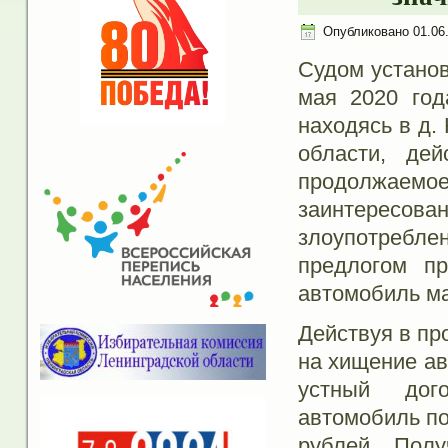
Опубликовано
01.06
Судом установ
мая 2020 год
находясь в д.
области, де
продолжае
заинтересова
злоупотребле
предлогом пр
автомобиль ма
Действуя в пр
на хищение ав
устный дог
автомобиль по
рублей. Пол