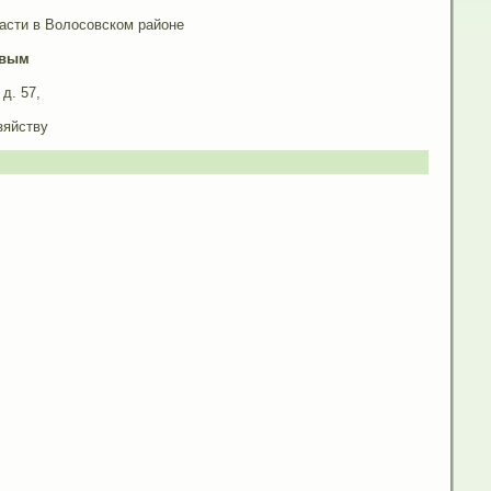
асти в Волосовском районе
евым
д. 57,
зяйству