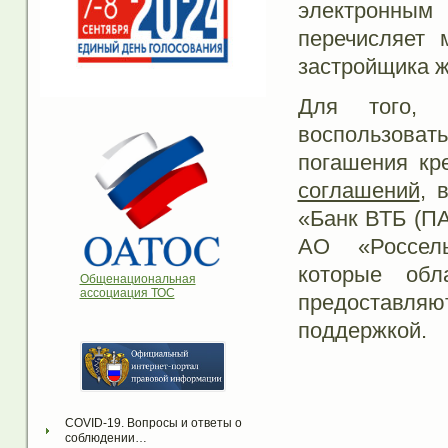
электронны
перечисляет 
застройщика ж
Для того, 
воспользов
погашения кр
соглашений
, 
«Банк ВТБ (П
АО «Россель
которые обл
Общенациональная
ассоциация ТОС
предоставл
поддержкой.
COVID-19. Вопросы и ответы о 
соблюдении…