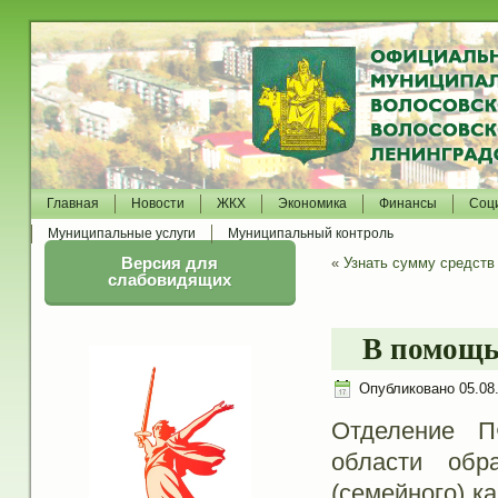
Главная
Новости
ЖКХ
Экономика
Финансы
Соц
Муниципальные услуги
Муниципальный контроль
Версия для
«
Узнать сумму средств
слабовидящих
В помощь
Опубликовано
05.08
Отделение П
области обр
(семейного) к