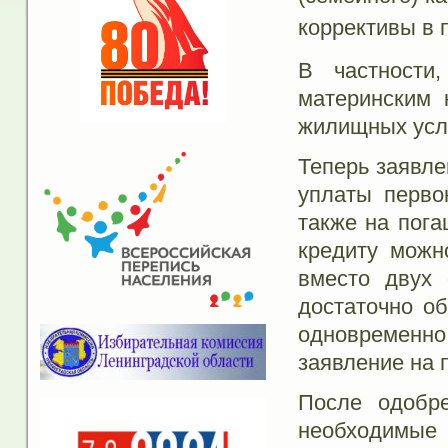
коррективы в
В частности
материнским 
жилищных усл
Теперь заявле
уплаты перво
также на пога
кредиту можн
вместо двух
достаточно об
одновременно
заявление на 
После одобре
необходим