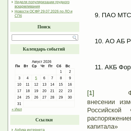
Неделя популяризации грудного
вскармливания
Новости ОСФР 29.07.2026 по ЛО и
ПАО МТС
СПб
Поиск
АО АБ Р
Календарь событий
Август 2026
АКБ Фор
Пн
Вт
Ср
Чт
Пт
Сб
Вс
1
2
3
4
5
6
7
8
9
10
11
12
13
14
15
16
17
18
19
20
21
22
23
[1]
Федераль
24
25
26
27
28
29
30
внесении изм
31
Российской
« Июл
распоряжени
Ссылки
капитала»
Азбука интернета