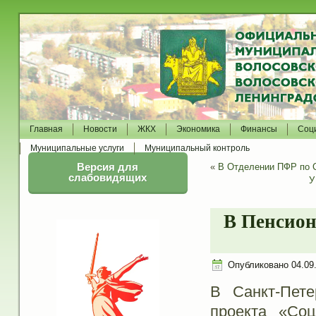
Главная
Новости
ЖКХ
Экономика
Финансы
Соц
Муниципальные услуги
Муниципальный контроль
Версия для
«
В Отделении ПФР по С
слабовидящих
У
В Пенсион
Опубликовано
04.09
В Санкт-Пете
проекта «Соц