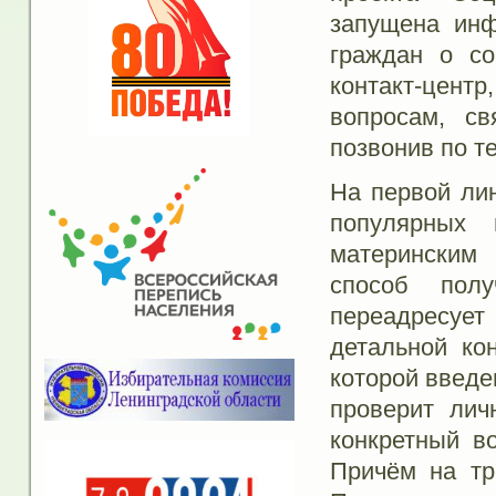
запущена инф
граждан о со
контакт-цент
вопросам, с
позвонив по т
На первой лин
популярных 
материнским
способ пол
переадресуе
детальной ко
которой введе
проверит лич
конкретный в
Причём на тр