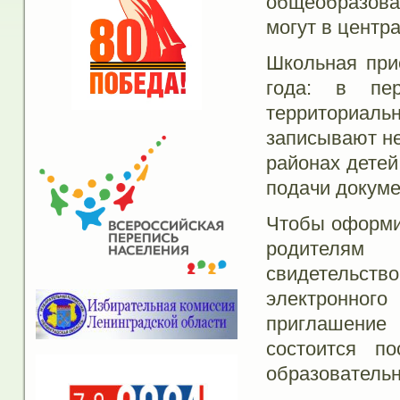
общеобразова
могут в центр
Школьная при
года: в пе
территориал
записывают не
районах детей
подачи докуме
Чтобы оформит
родителям 
свидетельств
электронног
приглашение
состоится п
образовательн