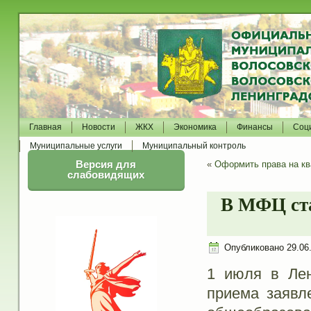
Главная
Новости
ЖКХ
Экономика
Финансы
Соц
Муниципальные услуги
Муниципальный контроль
Версия для
«
Оформить права на кв
слабовидящих
В МФЦ ста
Опубликовано
29.06
1 июля в Лен
приема заявл