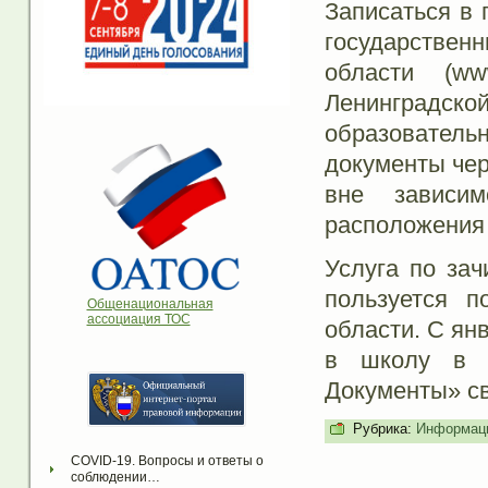
Записаться в 
государствен
области (www
Ленинградско
образовательн
документы чер
вне зависи
расположения
Услуга по за
пользуется п
Общенациональная
ассоциация ТОС
области. С ян
в школу в 
Документы» с
Рубрика:
Информаци
COVID-19. Вопросы и ответы о 
соблюдении…