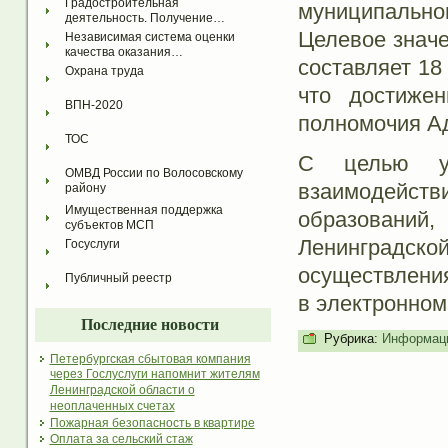
Градостроительная 
муниципальн
деятельность. Получение…
Целевое значе
Независимая система оценки 
качества оказания…
составляет 18
Охрана труда
что достижен
ВПН-2020
полномочия А
ТОС
С целью уп
ОМВД России по Волосовскому 
взаимодейс
району
Имущественная поддержка 
образовани
субъектов МСП
Ленинградск
Госуслуги
осуществлени
Публичный реестр
в электронном
Последние новости
Рубрика:
Информаци
Петербургская сбытовая компания
через Гослуслуги напомнит жителям
Ленинградской области о
неоплаченных счетах
Пожарная безопасность в квартире
Оплата за сельский стаж