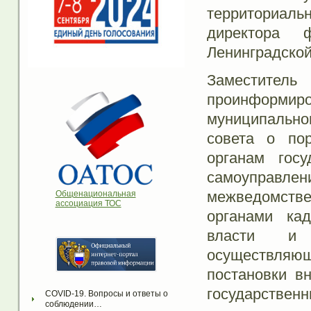
территориаль
директора
Ленинградской
Заместител
проинформи
муниципальног
совета о пор
органам госу
самоуправ
межведомстве
Общенациональная
ассоциация ТОС
органами кад
власти и 
осуществляю
постановки в
государственн
COVID-19. Вопросы и ответы о 
соблюдении…