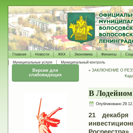
Главная
Новости
ЖКХ
Экономика
Финансы
Соц
Муниципальные услуги
Муниципальный контроль
Версия для
«
ЗАКЛЮЧЕНИЕ О РЕЗУ
слабовидящих
Када
В Лодейном
Опубликовано
29.12
21 декабря
инвестицион
Росреестра