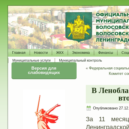
Главная
Новости
ЖКХ
Экономика
Финансы
Соц
Муниципальные услуги
Муниципальный контроль
Версия для
«
Федеральная социаль
слабовидящих
Комитет со
В Ленобла
вт
Опубликовано
27.12
За 11 месяц
Ленинградско