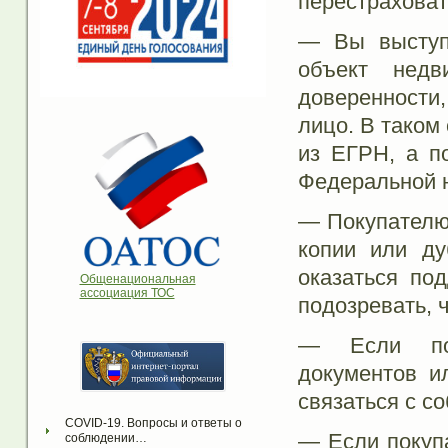
перестраховать
— Вы выступа
объект недв
доверенности
лицо. В таком
из ЕГРН, а п
Федеральной 
— Покупателю 
копии или ду
оказаться по
Общенациональная
ассоциация ТОС
подозревать, 
— Если пок
документов и
связаться с с
COVID-19. Вопросы и ответы о 
— Если покупа
соблюдении…