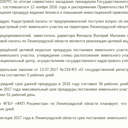
-2347ГС по итогам совместного заседания президиума Государственного
, состоявшегося 12 ноября 2016 года и распоряжения Правительства Р
щения процедур ведения бизнеса и повышения инвестиционной привлека
 адрес Кадастровой палаты от предпринимателей поступил вопрос об и
дастровый учёт земельного участка на территории Ленинградской област
редпринимателей, заместитель директора Филиала Валерий Малинин 
вой палаты по Ленинградской области является реализация целевой мо
ерждённой целевой моделью процедура постановки земельного участк
емельного участка, утверждение схемы расположения земельного учас
кциональный центр, осуществление государственного кадастрового учё
еральным законом от 13.07.2017 №218-ФЗ «О государственной регист
тка составляет 5 рабочих дней.
 средний срок данной процедуры в 2016 году составил 56 рабочих дне
ре 2017 года максимальный срок процедуры постановки земельного учас
ил 51 рабочий день.
 ФГБУ «ФКП Росреестра» по Ленинградской области планирует, что 
их дней.
месяцев 2017 года в Ленинградской области срок постановки земельного