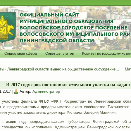
Социальная сфера
Совет депутатов
Комитет по городскому хозя
ты» Ленинградской области вынес на общественное обсуждение…
Мат
В 2017 году срок постановки земельного участка на кадаст
1.2017
|
Автор:
Администратор
с участием филиала ФГБУ «ФКП Росреестра» по Ленинградской облас
о с представителями предпринимательского сообщества Тихвинского
ринял участие заместитель директора Филиала Валерий Малинин.
г.Тихвин под председательством Губернатора Ленинградской обл
о сообщества об исполнении Администрацией Ленинградской области