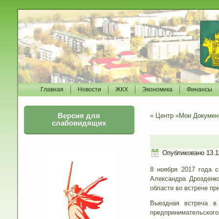
Главная
Новости
ЖКХ
Экономика
Финансы
Версия для
«
Центр «Мои Докумен
слабовидящих
Опубликовано
13.1
8 ноября 2017 года 
Александра Дрозденк
области во встрече п
Выездная встреча в 
предпринимательског