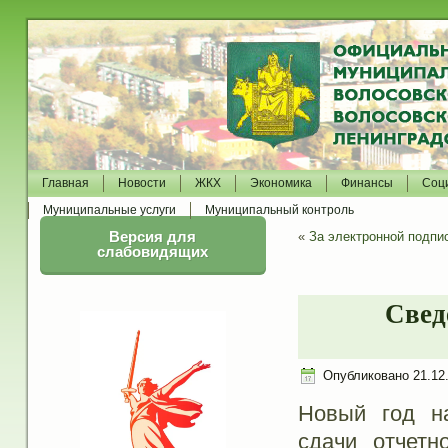
Главная
Новости
ЖКХ
Экономика
Финансы
Соц
Муниципальные услуги
Муниципальный контроль
Версия для
«
За электронной подпи
слабовидящих
Свед
Опубликовано
21.12
Новый год на
сдачи отчет