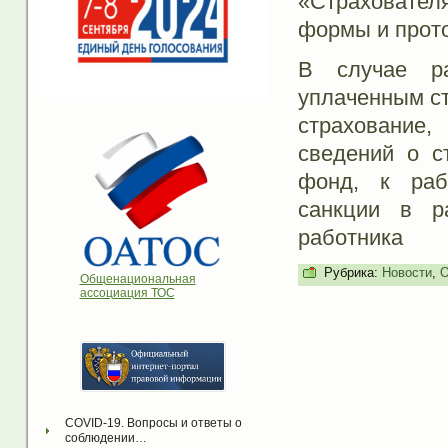
«Страховател
формы и прот
В случае р
уплаченным ст
страхование
сведений о с
фонд, к раб
санкции в р
работника
Рубрика:
Новости
,
О
Общенациональная
ассоциация ТОС
COVID-19. Вопросы и ответы о 
соблюдении…