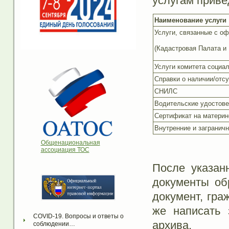
услугам приве
Наименование услуги
Услуги, связанные с о
(Кадастровая Палата и 
Услуги комитета социа
Справки о наличии/отс
СНИЛС
Водительские удостове
Сертификат на материн
Внутренние и загранич
Общенациональная
ассоциация ТОС
После указан
документы об
документ, гра
же написать
COVID-19. Вопросы и ответы о 
архива.
соблюдении…