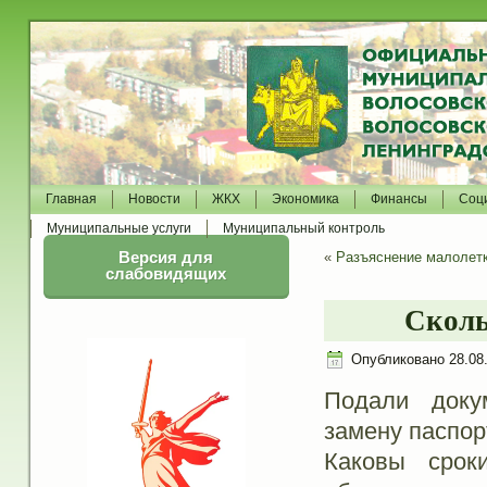
Главная
Новости
ЖКХ
Экономика
Финансы
Соц
Муниципальные услуги
Муниципальный контроль
Версия для
«
Разъяснение малолет
слабовидящих
Сколь
Опубликовано
28.08
Подали доку
замену паспор
Каковы сро