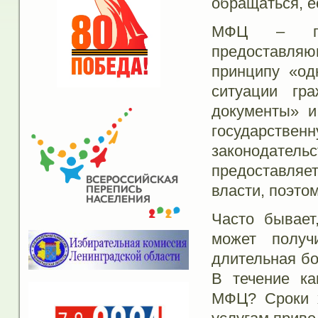
обращаться, е
МФЦ – госу
предоставляю
принципу «од
ситуации гр
документы» и
государст
законодатель
предоставляет
власти, поэто
Часто бывает
может получ
длительная бо
В течение ка
МФЦ? Сроки х