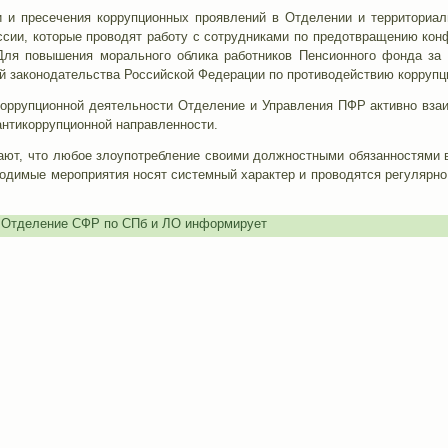
 и пресечения коррупционных проявлений в Отделении и территориал
ссии, которые проводят работу с сотрудниками по предотвращению конф
Для повышения морального облика работников Пенсионного фонда за 
й законодательства Российской Федерации по противодействию коррупц
оррупционной деятельности Отделение и Управления ПФР активно вза
нтикоррупционной направленности.
ают, что любое злоупотребление своими должностными обязанностями в
водимые мероприятия носят системный характер и проводятся регулярно
,
Отделение СФР по СПб и ЛО информирует