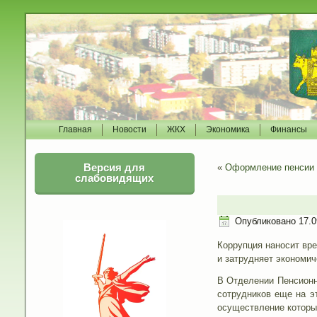
Главная
Новости
ЖКХ
Экономика
Финансы
Версия для
«
Оформление пенсии з
слабовидящих
Опубликовано
17.0
Коррупция наносит вре
и затрудняет экономич
В Отделении Пенсионн
сотрудников еще на э
осуществление которы