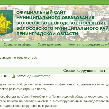
Социальная сфера
Совет депутатов
Комитет по городскому хозя
ависит не только от вас
Скажи коррупции – нет!
9.2019
|
Автор:
Администратор
д не только обществу, но и снижает эффективность деятельности госу
еское развитие страны в целом.
ого фонда по Санкт-Петербургу и Ленинградской области коррупцию не
тапе приема на работу знакомят c антикоррупционным законодательств
х подвержено коррупционным рискам».