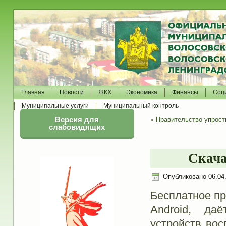
Главная
Новости
ЖКХ
Экономика
Финансы
Соц
Муниципальные услуги
Муниципальный контроль
Версия для
«
Правительство упрост
слабовидящих
Скача
Опубликовано
06.04
Бесплатное пр
Android, да
устройств во