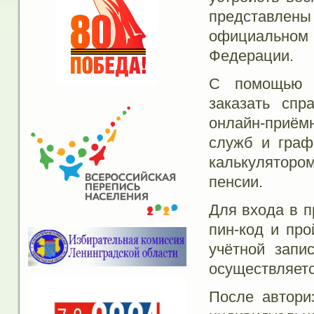
представле
официально
Федерации.
С помощью п
заказать спр
онлайн-приёмн
служб и граф
калькуляторо
пенсии.
Для входа в п
пин-код и пр
учётной запи
осуществляетс
После автори