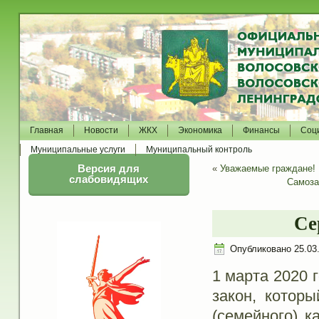
Главная
Новости
ЖКХ
Экономика
Финансы
Соц
Муниципальные услуги
Муниципальный контроль
Версия для
«
Уважаемые граждане!
слабовидящих
Самоза
Се
Опубликовано
25.03
1 марта 2020 
закон, котор
(семейного) к