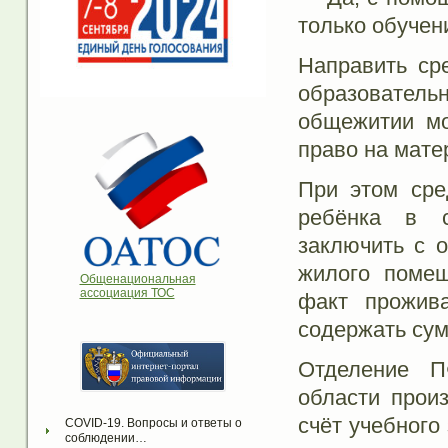
только обучен
Направить ср
образовател
общежитии мо
право на мате
При этом сре
ребёнка в с
заключить с 
жилого помещ
Общенациональная
ассоциация ТОС
факт прожив
содержать сум
Отделение П
области прои
счёт учебного
COVID-19. Вопросы и ответы о 
соблюдении…