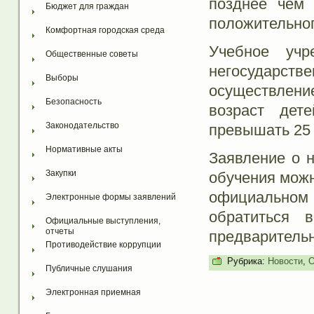
позднее чем 
Бюджет для граждан
положительно
Комфортная городская среда
Учебное учр
Общественные советы
негосударств
Выборы
осуществление
Безопасность
возраст дет
Законодательство
превышать 25 
Нормативные акты
Заявление о н
Закупки
обучения можн
официально
Электронные формы заявлений
обратиться
Официальные выступления, 
отчеты
предварительн
Противодействие коррупции
Рубрика:
Новости
,
О
Публичные слушания
Электронная приемная