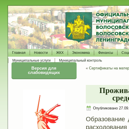
Главная
Новости
ЖКХ
Экономика
Финансы
Соц
Муниципальные услуги
Муниципальный контроль
Версия для
«
Сертификаты на матер
слабовидящих
Прожива
сред
Опубликовано
27.09
Образование 
расходования