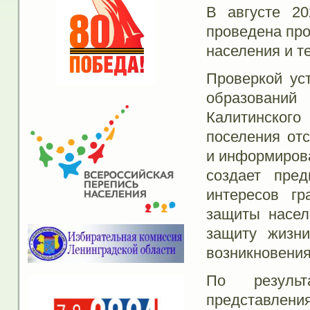
В августе 20
проведена про
населения и т
Проверкой ус
образований
Калитинского
поселения от
и информирова
создает пре
интересов г
защиты насел
защиту жизни
возникновения
По результ
представлен