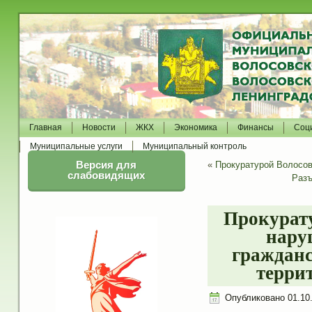
Главная
Новости
ЖКХ
Экономика
Финансы
Соц
Муниципальные услуги
Муниципальный контроль
Версия для
«
Прокуратурой Волосо
слабовидящих
Разъ
Прокурат
нару
гражданс
терри
Опубликовано
01.10