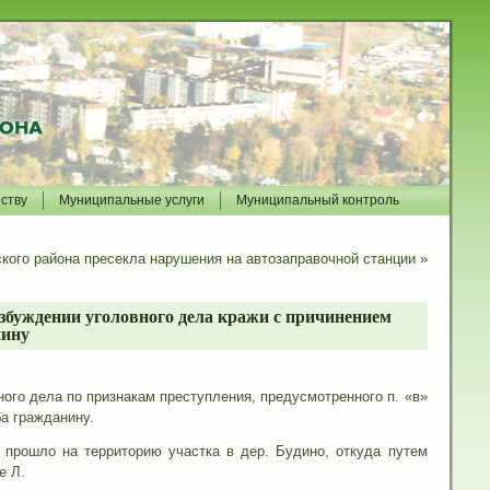
йству
Муниципальные услуги
Муниципальный контроль
кого района пресекла нарушения на автозаправочной станции
»
збуждении уголовного дела кражи с причинением
нину
ого дела по признакам преступления, предусмотренного п. «в»
а гражданину.
 прошло на территорию участка в дер. Будино, откуда путем
е Л.