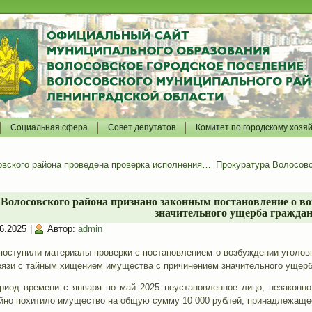
Социальная сфера
Совет депутатов
Комитет по городскому хозя
овского района проведена проверка исполнения…
Прокуратура Волосовс
Волосовского района признано законным постановление о во
значительного ущерба гражда
6.2025
|
Автор:
admin
поступили материалы проверки с постановлением о возбуждении уголовн
 связи с тайным хищением имущества с причинением значительного ущерб
ериод времени с января по май 2025 неустановленное лицо, незаконно
айно похитило имущество на общую сумму 10 000 рублей, принадлежаще