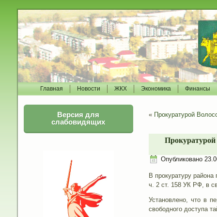
Главная
Новости
ЖКХ
Экономика
Финансы
Версия для
«
Прокуратурой Волос
слабовидящих
Прокуратурой 
Опубликовано
23.0
В прокуратуру района 
ч. 2 ст. 158 УК РФ, в
Установлено, что в п
свободного доступа т