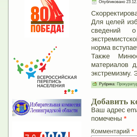
Опубликовано
23.12
Скорректирова
Для целей изб
сведений о
экстремистск
норма вступае
Также Минюс
материалов д
экстремизму. Э
Рубрика:
Прокурату
Добавить к
Ваш адрес ema
помечены
*
Комментарий
*