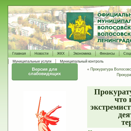
Главная
Новости
ЖКХ
Экономика
Финансы
Соц
Муниципальные услуги
Муниципальный контроль
Версия для
«
Прокуратура Волосовс
слабовидящих
Прокура
Прокурату
что 
экстремист
дея
те