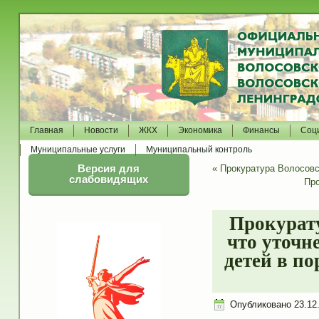
Главная
Новости
ЖКХ
Экономика
Финансы
Соц
Муниципальные услуги
Муниципальный контроль
Версия для
«
Прокуратура Волосовс
слабовидящих
Про
Прокурату
что уточн
детей в по
Опубликовано
23.12