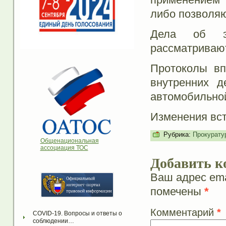
либо позволяю
Дела об эт
рассматриваю
Протоколы вп
внутренних д
автомобильной
Изменения вст
Рубрика:
Прокурату
Общенациональная
ассоциация ТОС
Добавить к
Ваш адрес ema
помечены
*
Комментарий
*
COVID-19. Вопросы и ответы о 
соблюдении…