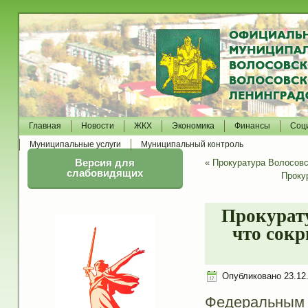
Главная
Новости
ЖКХ
Экономика
Финансы
Соц
Муниципальные услуги
Муниципальный контроль
Версия для
«
Прокуратура Волосовс
слабовидящих
Проку
Прокурату
что сок
Опубликовано
23.12
Федеральным