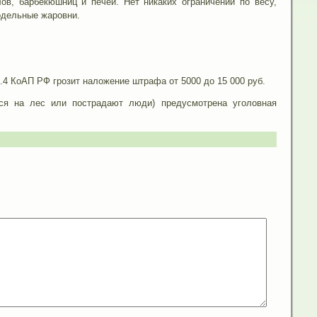
в, барбекюшниц и печей. Нет никаких ограничений по весу,
одельные жаровни.
0.4 КоАП РФ грозит наложение штрафа от 5000 до 15 000 руб.
тся на лес или пострадают люди) предусмотрена уголовная