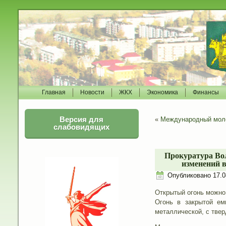
Главная
Новости
ЖКХ
Экономика
Финансы
Версия для
«
Международный моло
слабовидящих
Прокуратура Вол
изменений в
Опубликовано
17.0
Открытый огонь можно 
Огонь в закрытой ем
металлической, с твер