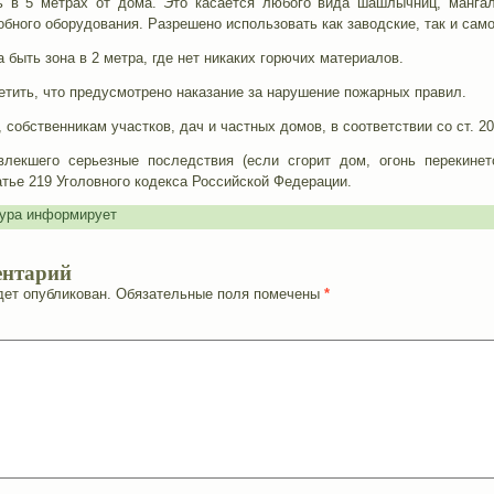
 в 5 метрах от дома. Это касается любого вида шашлычниц, мангало
бного оборудования. Разрешено использовать как заводские, так и сам
 быть зона в 2 метра, где нет никаких горючих материалов.
тить, что предусмотрено наказание за нарушение пожарных правил.
собственникам участков, дач и частных домов, в соответствии со ст. 2
влекшего серьезные последствия (если сгорит дом, огонь перекине
атье 219 Уголовного кодекса Российской Федерации.
ура информирует
ентарий
дет опубликован.
Обязательные поля помечены
*