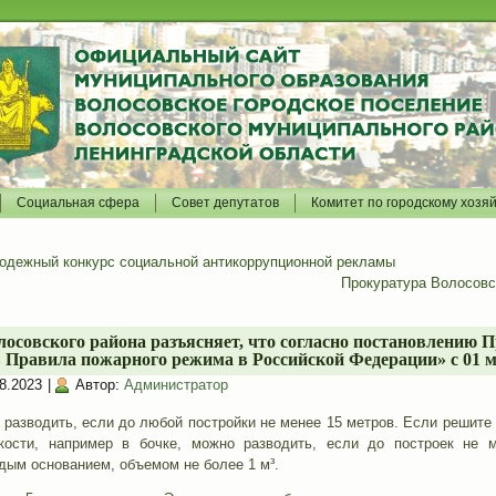
Социальная сфера
Совет депутатов
Комитет по городскому хозя
дежный конкурс социальной антикоррупционной рекламы
Прокуратура Волосовск
осовского района разъясняет, что согласно постановлению П
 Правила пожарного режима в Российской Федерации» с 01 м
8.2023
|
Автор:
Администратор
разводить, если до любой постройки не менее 15 метров. Если решите 
кости, например в бочке, можно разводить, если до построек не 
дым основанием, объемом не более 1 м³.