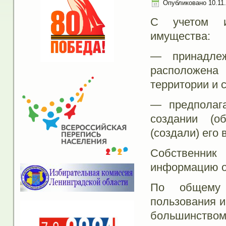
Опубликовано
10.11
С учетом и
имущества:
— принадлеж
расположен
территории и 
— предполаг
создании (о
(создали) его
Собственни
информацию о
По общему 
пользования 
большинством 