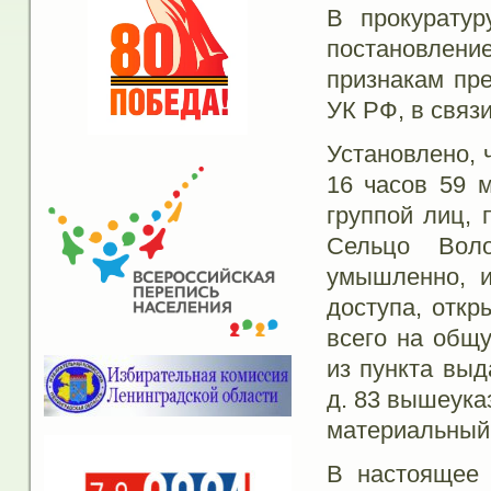
В прокуратур
постановлен
признакам пре
УК РФ, в связ
Установлено, 
16 часов 59 м
группой лиц, 
Сельцо Воло
умышленно, и
доступа, откр
всего на общ
из пункта выд
д. 83 вышеука
материальный 
В настоящее 