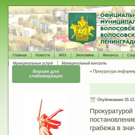
Главная
Новости
ЖКХ
Экономика
Финансы
Соц
Муниципальные услуги
Муниципальный контроль
Версия для
«
Прокуратура информи
слабовидящих
Опубликовано
25.12
Прокуратуро
постановлени
грабежа в зна