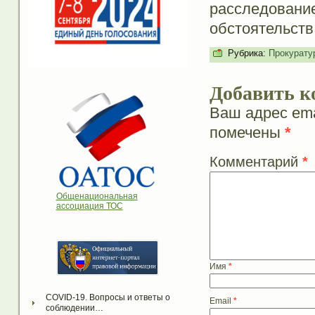
расследова
обстоятельст
Рубрика:
Прокурату
Добавить к
Ваш адрес ema
помечены
*
Комментарий
*
Общенациональная
ассоциация ТОС
Имя
*
COVID-19. Вопросы и ответы о 
Email
*
соблюдении…