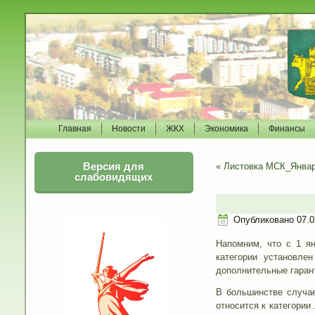
Главная
Новости
ЖКХ
Экономика
Финансы
Версия для
«
Листовка МСК_Январ
слабовидящих
Опубликовано
07.0
Напомним, что с 1 ян
категории установле
дополнительные гарант
В большинстве случае
относится к категории