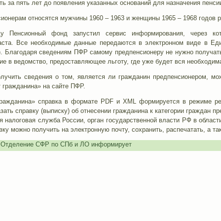
ть за пять лет до появления указанных оснований для назначения пенси
сионерам относятся мужчины 1960 – 1963 и женщины 1965 – 1968 годов 
 Пенсионный фонд запустил сервис информирования, через кот
раста. Все необходимые данные передаются в электронном виде в Е
. Благодаря сведениям ПФР самому предпенсионеру не нужно получать
ие в ведомство, предоставляющее льготу, где уже будет вся необходи
лучить сведения о том, является ли гражданин предпенсионером, м
 гражданина» на сайте ПФР.
гражданина» справка в формате PDF и XML формируется в режиме ре
зать справку (выписку) об отнесении гражданина к категории граждан пр
 налоговая служба России, орган государственной власти РФ в област
у можно получить на электронную почту, сохранить, распечатать, а та
,
Отделение СФР по СПб и ЛО информирует