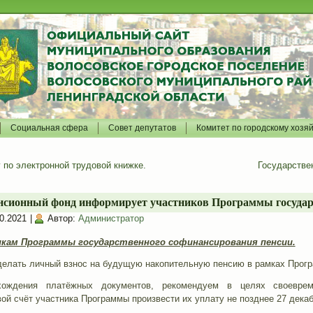
Социальная сфера
Совет депутатов
Комитет по городскому хозя
 по электронной трудовой книжке.
Государстве
нсионный фонд информирует участников Программы государс
0.2021
|
Автор:
Администратор
кам Программы государственного софинансирования пенсии.
елать личный взнос на будущую накопительную пенсию в рамках Програм
хождения платёжных документов, рекомендуем в целях своеврем
й счёт участника Программы произвести их уплату не позднее 27 декаб