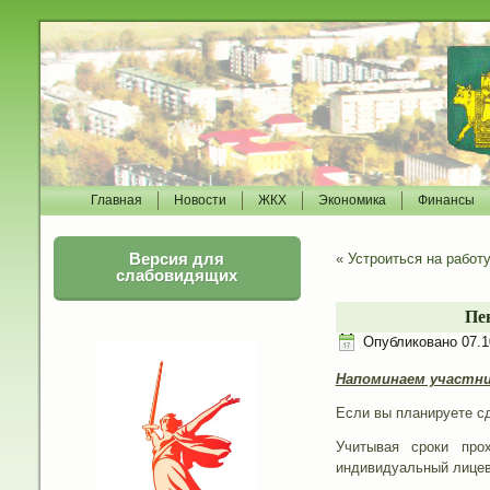
Главная
Новости
ЖКХ
Экономика
Финансы
Версия для
«
Устроиться на работу
слабовидящих
Пе
Опубликовано
07.1
Напоминаем участни
Если вы планируете сд
Учитывая сроки про
индивидуальный лицево