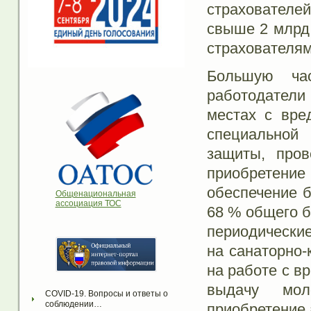
страховател
свыше 2 млрд.
страхователям
Большую ча
работодатели 
местах с вре
специальной
защиты, пров
приобретение
обеспечение б
Общенациональная
ассоциация ТОС
68 % общего б
периодически
на санаторно-
на работе с в
выдачу моло
COVID-19. Вопросы и ответы о 
соблюдении…
приобретение 