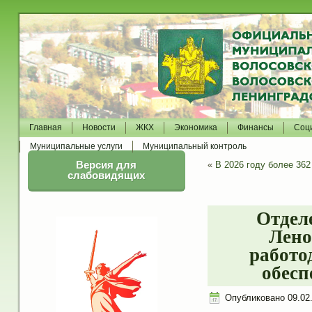
Главная
Новости
ЖКХ
Экономика
Финансы
Соц
Муниципальные услуги
Муниципальный контроль
Версия для
«
В 2026 году более 36
слабовидящих
Отдел
Лено
работо
обесп
Опубликовано
09.02