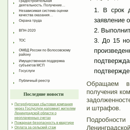
Градостроительная 
деятельность. Получение…
В срок 
Независимая система оценки 
качества оказания…
заявление 
Охрана труда
Выполнить
ВПН-2020
До 15 но
ТОС
произве
ОМВД России по Волосовскому 
району
подтвержда
Имущественная поддержка 
субъектов МСП
подтвержде
Госуслуги
Публичный реестр
Обращаем в
получения ком
Последние новости
задолженносте
Петербургская сбытовая компания
и штрафов.
через Гослуслуги напомнит жителям
Ленинградской области о
неоплаченных счетах
Подробност
Пожарная безопасность в квартире
Лени
Оплата за сельский стаж