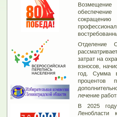
Возмещение 
обеспечени
сокращени
профессиональ
востребованны
Отделение 
рассматривае
затрат на охр
взносов, нач
год. Сумма 
процентов п
дополнительн
лечение работ
В 2025 году
Ленобласти 