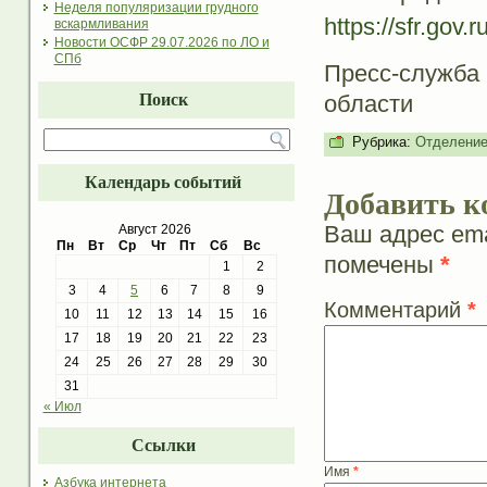
Неделя популяризации грудного
https://sfr.gov
вскармливания
Новости ОСФР 29.07.2026 по ЛО и
СПб
Пресс-служба
области
Поиск
Рубрика:
Отделение
Календарь событий
Добавить к
Ваш адрес ema
Август 2026
Пн
Вт
Ср
Чт
Пт
Сб
Вс
помечены
*
1
2
3
4
5
6
7
8
9
Комментарий
*
10
11
12
13
14
15
16
17
18
19
20
21
22
23
24
25
26
27
28
29
30
31
« Июл
Ссылки
Имя
*
Азбука интернета