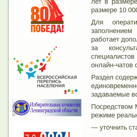
лет в размер
размере 10 000
Для операт
заполнением
работает доп
за консуль
специалистов
онлайн-чатов 
Раздел содер
единовремен
задаваемые в
Посредством М
режиме реальн
— уточнить ст