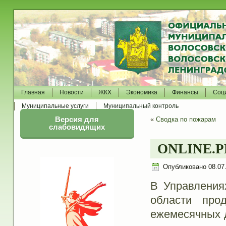
Главная
Новости
ЖКХ
Экономика
Финансы
Соц
Муниципальные услуги
Муниципальный контроль
Версия для
«
Сводка по пожарам
слабовидящих
ONLINE.PF
Опубликовано
08.07
В Управления
области про
ежемесячных 